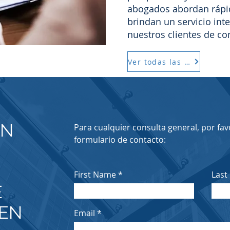
abogados abordan rápi
brindan un servicio inte
nuestros clientes de c
Ver todas las áreas
ON
Para cualquier consulta general, por favo
formulario de contacto:
First Name
Last
E
IEN
Email