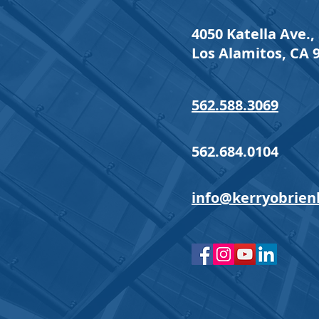
4050 Katella Ave., 
Los Alamitos, CA 
562.588.3069
562.684.0104
info@kerryobrien