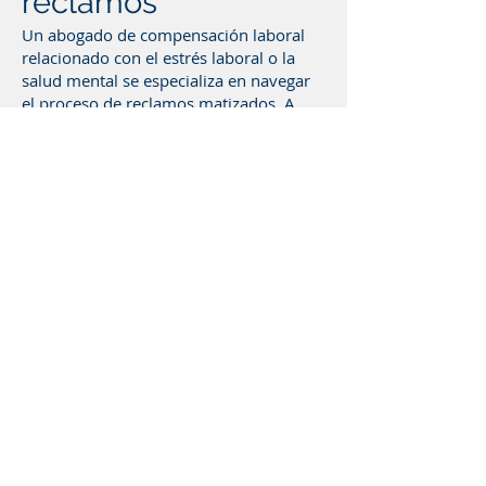
reclamos
Un abogado de compensación laboral
relacionado con el estrés laboral o la
salud mental se especializa en navegar
el proceso de reclamos matizados. A
menudo, la compensación ofrecida
puede no abordar adecuadamente las
necesidades integrales de salud mental
que surgen de los factores estresantes
relacionados con el trabajo. En tales
casos, nuestros abogados pueden
defenderlo en su nombre, utilizando su
conocimiento especializado para
garantizar que se consideren sus
necesidades de salud mental.
Programe una
consulta gratuita
Si está luchando contra el estrés
relacionado con el trabajo o problemas