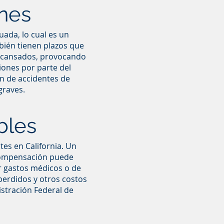
nes
ada, lo cual es un
bién tienen plazos que
 cansados, provocando
siones por parte del
n de accidentes de
graves.
bles
es en California. Un
 compensación puede
r gastos médicos o de
 perdidos y otros costos
istración Federal de