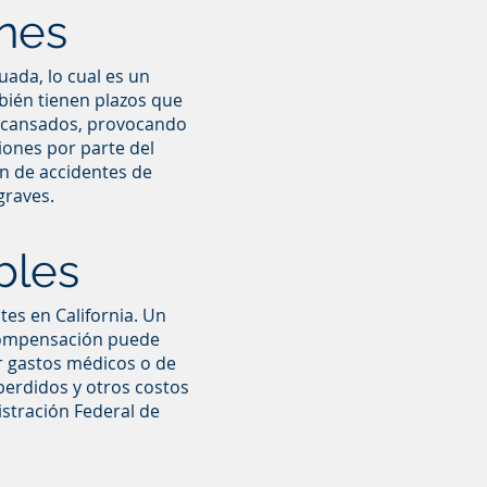
nes
ada, lo cual es un
bién tienen plazos que
 cansados, provocando
siones por parte del
n de accidentes de
graves.
bles
es en California. Un
 compensación puede
r gastos médicos o de
 perdidos y otros costos
istración Federal de